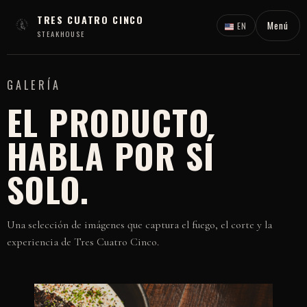
TRES CUATRO CINCO
Menú
EN
STEAKHOUSE
GALERÍA
EL PRODUCTO
HABLA POR SÍ
SOLO.
Una selección de imágenes que captura el fuego, el corte y la
experiencia de Tres Cuatro Cinco.